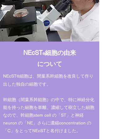
NEcST
細胞の由来
®
について
NEcST
細胞は、間葉系幹細胞を改良して作り
®
出した独自の細胞です。
幹細胞（間葉系幹細胞）の中で、特に神経分化
能を持った細胞を単離、濃縮して樹立した細胞
なので、幹細胞stem cell の「ST」と神経
neuron の「NE」さらに濃縮concentration の
「C」をとってNEcSTと名付けました。