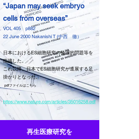
“Japan may seek embryo
cells from overseas”
VOL 405 p882
22 June 2000
Nakanishi T (中西 徹）
日本におけるES細胞研究の倫理的問題等を
指摘した。
これ以降、日本でES細胞研究が進展する足
掛かりとなった。
pdfファイルはこちら
↓ ↓ ↓
https://www.nature.com/articles/35016258.pdf
再生医療研究を