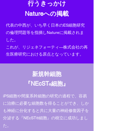
行うきっかけ
Natureへの掲載
代表の中西が、いち早く日本のES細胞研究
の倫理問題等を指摘しNatureに掲載されま
した。
これが、リジェネフォーティ―株式会社の再
生医療研究における原点となっています。
新規幹細胞
『NEcST
細胞』
®
iPS細胞や間葉系幹細胞の研究の過程で、容易
に治療に必要な細胞数を得ることができ、しか
も神経に分化すると共に大量の神経修復因子を
分泌する『NEcST
細胞』の樹立に成功しまし
®
た。